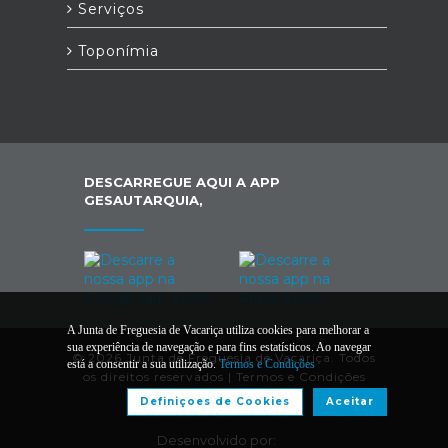
Serviços
Toponímia
DESCARREGUE AQUI A APP
GESAUTARQUIA,
A Junta de Freguesia de Vacariça utiliza cookies para melhorar a
sua experiência de navegação e para fins estatísticos. Ao navegar
© 2026 Junta de Freguesia de Vacariça. Todos
está a consentir a sua utilização.
Termos e Condições
os direitos reservados |
Termos e Condições
Definiçoes de Cookies
Aceitar
Desenvolvido por: