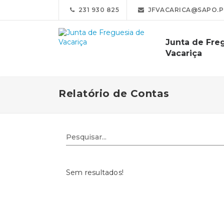
231 930 825
JFVACARICA@SAPO.P
Junta de Fre
Vacariça
Relatório de Contas
Sem resultados!