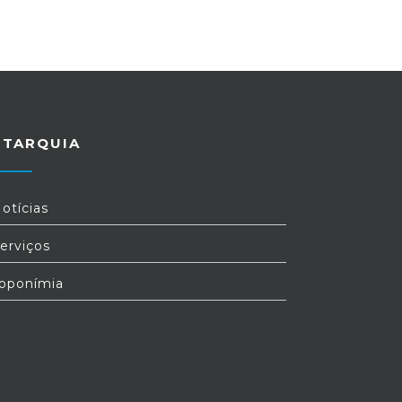
UTARQUIA
otícias
erviços
oponímia