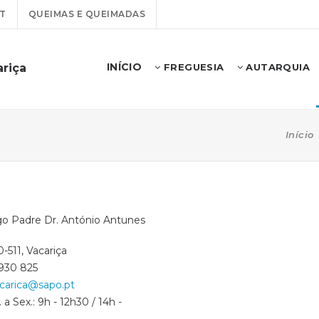
T
QUEIMAS E QUEIMADAS
INÍCIO
ariça
FREGUESIA
AUTARQUIA
Início
go Padre Dr. António Antunes
-511, Vacariça
 930 825
acarica@sapo.pt
 a Sex.: 9h - 12h30 / 14h -