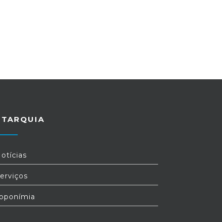
UTARQUIA
otícias
erviços
oponímia