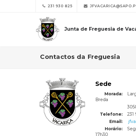
231 930 825
JFVACARICA@SAPO.P
Junta de Freguesia de Vac
Contactos da Freguesia
Sede
Morada:
Lar
Breda
Morada:
3050
Telefone:
231
Email:
jfv
Horário:
Seg.
17h30