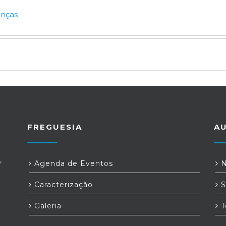
enças
FREGUESIA
A
,
Agenda de Eventos
N
Caracterização
S
Galeria
T