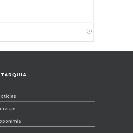
UTARQUIA
otícias
erviços
oponímia