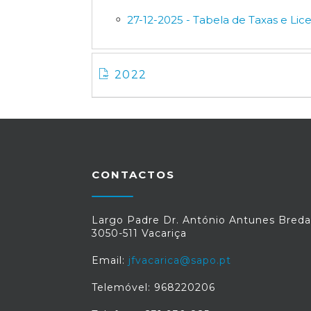
27-12-2025 - Tabela de Taxas e Lic
2022
CONTACTOS
Largo Padre Dr. António Antunes Breda
3050-511 Vacariça
Email:
jfvacarica@sapo.pt
Telemóvel: 968220206