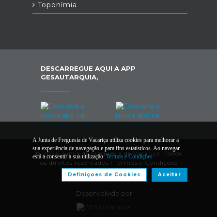
Toponímia
DESCARREGUE AQUI A APP
GESAUTARQUIA,
A Junta de Freguesia de Vacariça utiliza cookies para melhorar a
sua experiência de navegação e para fins estatísticos. Ao navegar
© 2026 Junta de Freguesia de Vacariça. Todos
está a consentir a sua utilização.
Termos e Condições
os direitos reservados |
Termos e Condições
Definiçoes de Cookies
Aceitar
Desenvolvido por: