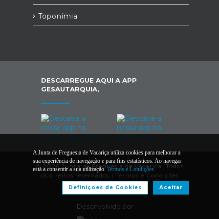
Toponímia
DESCARREGUE AQUI A APP
GESAUTARQUIA,
A Junta de Freguesia de Vacariça utiliza cookies para melhorar a
sua experiência de navegação e para fins estatísticos. Ao navegar
© 2026 Junta de Freguesia de Vacariça. Todos
está a consentir a sua utilização.
Termos e Condições
os direitos reservados |
Termos e Condições
Definiçoes de Cookies
Aceitar
Desenvolvido por: