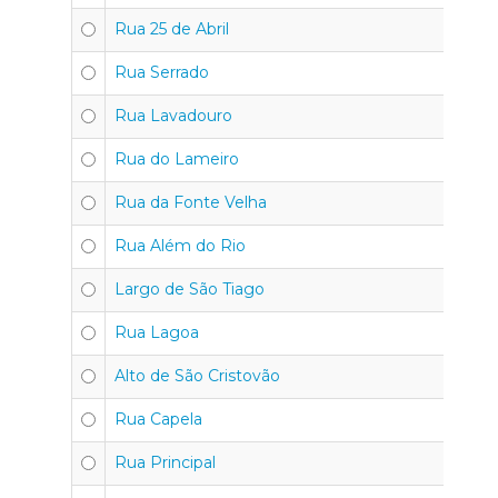
Rua 25 de Abril
30
Rua Serrado
30
Rua Lavadouro
30
Rua do Lameiro
30
Rua da Fonte Velha
30
Rua Além do Rio
30
Largo de São Tiago
30
Rua Lagoa
30
Alto de São Cristovão
30
Rua Capela
30
Rua Principal
30