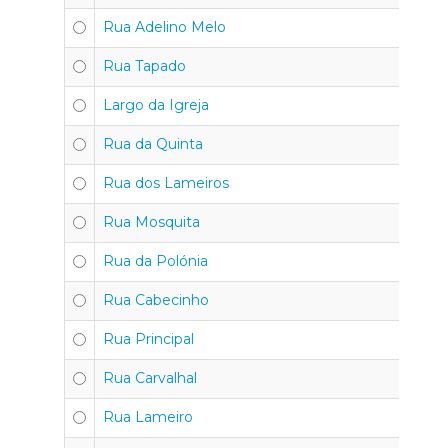
Rua Adelino Melo
30
Rua Tapado
30
Largo da Igreja
30
Rua da Quinta
30
Rua dos Lameiros
30
Rua Mosquita
30
Rua da Polónia
30
Rua Cabecinho
30
Rua Principal
30
Rua Carvalhal
30
Rua Lameiro
30