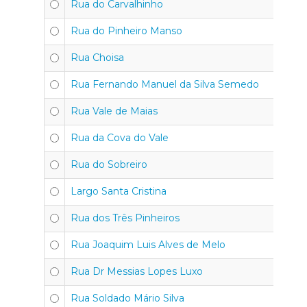
Rua do Carvalhinho
30
Rua do Pinheiro Manso
30
Rua Choisa
30
Rua Fernando Manuel da Silva Semedo
30
Rua Vale de Maias
30
Rua da Cova do Vale
30
Rua do Sobreiro
30
Largo Santa Cristina
30
Rua dos Três Pinheiros
30
Rua Joaquim Luis Alves de Melo
30
Rua Dr Messias Lopes Luxo
30
Rua Soldado Mário Silva
30