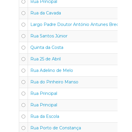
Rua Principal
30
Rua da Cavada
30
Largo Padre Doutor António Antunes Breda
30
Rua Santos Júnior
30
Quinta da Costa
30
Rua 25 de Abril
30
Rua Adelino de Melo
30
Rua do Pinheiro Manso
30
Rua Principal
30
Rua Principal
30
Rua da Escola
30
Rua Porto de Constança
30