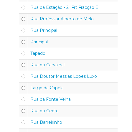
Rua da Estação - 2º Frt Fracção E
30
Rua Professor Alberto de Melo
30
Rua Principal
30
Principal
30
Tapado
30
Rua do Carvalhal
30
Rua Doutor Messias Lopes Luxo
30
Largo da Capela
30
Rua da Fonte Velha
30
Rua do Cedro
30
Rua Barreirinho
30