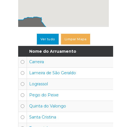
Ver tudo
Limpar Mapa
Nome do Arruamento
Có
Carreira
30
Lameira de São Geraldo
30
Lograssol
30
Pego do Peixe
30
Quinta do Valongo
30
Santa Cristina
30