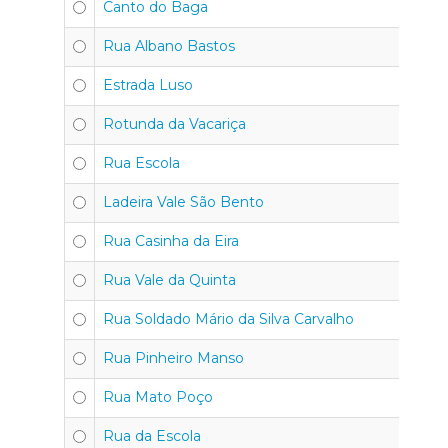
Canto do Baga
30
Rua Albano Bastos
30
Estrada Luso
30
Rotunda da Vacariça
30
Rua Escola
30
Ladeira Vale São Bento
30
Rua Casinha da Eira
30
Rua Vale da Quinta
30
Rua Soldado Mário da Silva Carvalho
30
Rua Pinheiro Manso
30
Rua Mato Poço
30
Rua da Escola
30