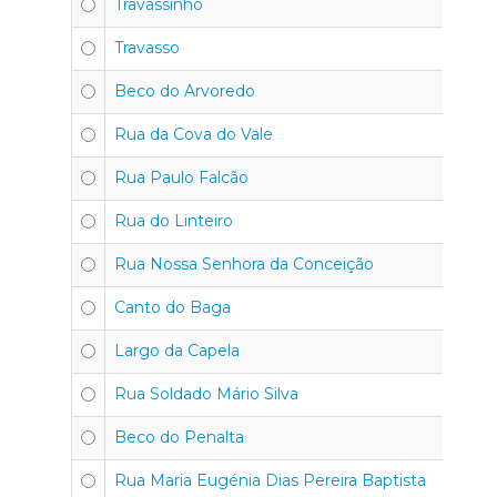
Travassinho
30
Travasso
30
Beco do Arvoredo
30
Rua da Cova do Vale
30
Rua Paulo Falcão
30
Rua do Linteiro
30
Rua Nossa Senhora da Conceição
30
Canto do Baga
30
Largo da Capela
30
Rua Soldado Mário Silva
30
Beco do Penalta
30
Rua Maria Eugénia Dias Pereira Baptista
30