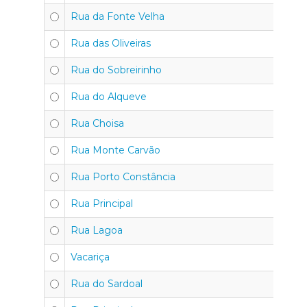
Rua da Fonte Velha
30
Rua das Oliveiras
30
Rua do Sobreirinho
30
Rua do Alqueve
30
Rua Choisa
30
Rua Monte Carvão
30
Rua Porto Constância
30
Rua Principal
30
Rua Lagoa
30
Vacariça
30
Rua do Sardoal
30