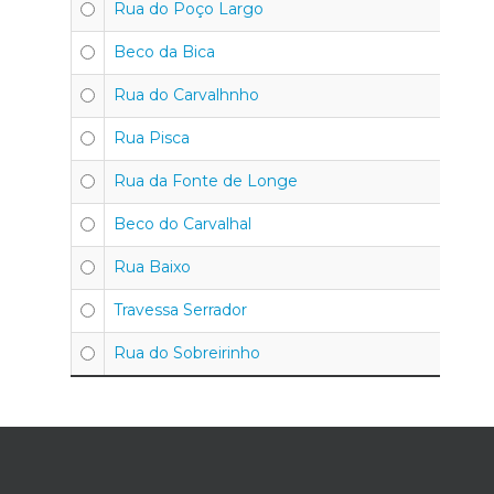
Rua do Poço Largo
30
Beco da Bica
30
Rua do Carvalhnho
30
Rua Pisca
30
Rua da Fonte de Longe
30
Beco do Carvalhal
30
Rua Baixo
30
Travessa Serrador
30
Rua do Sobreirinho
30