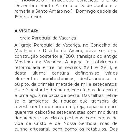
• TRAVASSO – Imaculada Conceição a 8 de
Dezembro, Santo António a 13 de Junho e a
romaria a Santo Amaro no 1º Domingo depois de
15 de Janeiro.
A VISITAR:
• Igreja Paroquial da Vacariça
A Igreja Paroquial da Vacariça, no Concelho da
Mealhada e Distrito de Aveiro, deve ser uma
construção posterior a 1280, transição do antigo
Mosteiro da Vacariça. A igreja foi totalmente
reformulada entre os séculos XVII e XVIII, e
desta última centúria definem-se vários
elementos arquitectónicos, destacando-se o
púlpito, da primeira metade de mil e setecentos.
Este é bastante decorado, com folhas de acanto
e uma águia na bacia de pedra. Das talhas, refira-
se o ambiente de riqueza que transpira do
revestimento do corpo da igreja, repartido com
quarenta caixotões setecentistas com molduras
decoradas e os claros pintados com cenas da
vida de Cristo e de Nossa Senhora, mas de
cunho artesanal, bem como os retábulos. Das