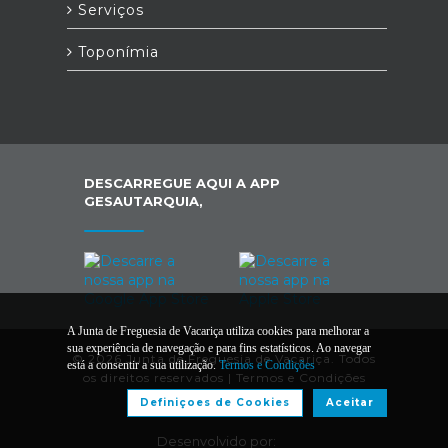
Serviços
Toponímia
DESCARREGUE AQUI A APP
GESAUTARQUIA,
A Junta de Freguesia de Vacariça utiliza cookies para melhorar a
sua experiência de navegação e para fins estatísticos. Ao navegar
© 2026 Junta de Freguesia de Vacariça. Todos
está a consentir a sua utilização.
Termos e Condições
os direitos reservados |
Termos e Condições
Definiçoes de Cookies
Aceitar
Desenvolvido por: